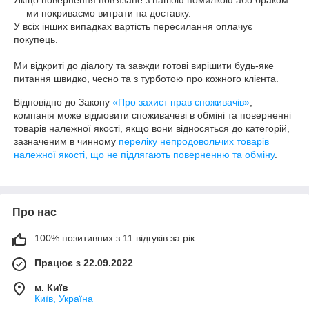
Якщо повернення пов’язане з нашою помилкою або браком 
— ми покриваємо витрати на доставку.

У всіх інших випадках вартість пересилання оплачує 
покупець.

Ми відкриті до діалогу та завжди готові вирішити будь-яке 
питання швидко, чесно та з турботою про кожного клієнта.
Відповідно до Закону
«Про захист прав споживачів»
,
компанія може відмовити споживачеві в обміні та поверненні
товарів належної якості, якщо вони відносяться до категорій,
зазначеним в чинному
переліку непродовольчих товарів
належної якості, що не підлягають поверненню та обміну
.
Про нас
100% позитивних з 11 відгуків за рік
Працює з 22.09.2022
м. Київ
Київ, Україна