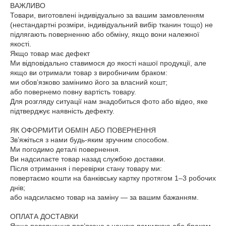
ВАЖЛИВО

Товари, виготовлені індивідуально за вашим замовленням 
(нестандартні розміри, індивідуальний вибір тканин тощо) не 
підлягають поверненню або обміну, якщо вони належної 
якості.

Якщо товар має дефект

Ми відповідально ставимося до якості нашої продукції, але 
якщо ви отримали товар з виробничим браком:

ми обов’язково замінимо його за власний кошт;

або повернемо повну вартість товару.

Для розгляду ситуації нам знадобиться фото або відео, яке 
підтверджує наявність дефекту.

ЯК ОФОРМИТИ ОБМІН АБО ПОВЕРНЕННЯ

Зв’яжіться з нами будь-яким зручним способом.

Ми погодимо деталі повернення.

Ви надсилаєте товар назад службою доставки.

Після отримання і перевірки стану товару ми:

повертаємо кошти на банківську картку протягом 1–3 робочих 
днів;

або надсилаємо товар на заміну — за вашим бажанням.

ОПЛАТА ДОСТАВКИ
