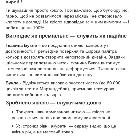
виробі!
Ти шукаєш не просто крісло. Тобі важливо, щоб було зручно,
гарно, щоб не розвалилося через місяць і не створювало
клопоту в догляді. Це крісло відповідає всім цим вимогам — і
робить це на 100%.
Виглядає як преміальне — служить як надійне
Тканина Букле
– це поєднання стилю, комфорту і
довговічності. Її рельєфна поверхня та широка палітра
кольорів дозволять створити неповторний дизайн. Завдяки
щільному переплетенню ниток, тканина Букле витримує
інтенсивне використання і не деформується. Тканина легко
чиститься і не вимагає особливого догляду.
Букле
- Відрізняється високою зносостійкістю (до 80 000
циклів за тестом Мартиндейла), приємною текстурою і
широким вибором кольорів.
Зроблено якісно — служитиме довго
Трикратні шви армованою ниткою — крісло не
розповзеться навіть при активному використанні.
Усі строчки рівні, акуратні — одразу видно, що це
якісна річ, а не масовий товар.