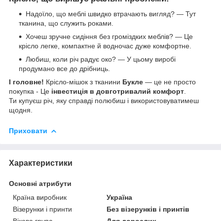
Надоїло, що меблі швидко втрачають вигляд? — Тут
тканина, що служить роками.
Хочеш зручне сидіння без громіздких меблів? — Це
крісло легке, компактне й водночас дуже комфортне.
Любиш, коли річ радує око? — У цьому виробі
продумано все до дрібниць.
І головне!
Крісло-мішок з тканини
Букле
— це не просто
покупка - Це
інвестиція в довготривалий комфорт
.
Ти купуєш річ, яку справді полюбиш і використовуватимеш
щодня.
Приховати
Характеристики
Основні атрибути
Країна виробник
Україна
Візерунки і принти
Без візерунків і принтів
Вікова група
Для дорослих