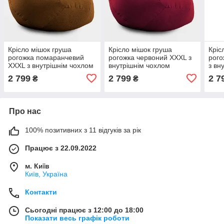
Крісло мішок груша
Крісло мішок груша
Кріс
рогожка помаранчевий
рогожка червоний XXXL з
рого
XXXL з внутрішнім чохлом
внутрішнім чохлом
з вн
2 799
2 799
2 7
₴
₴
Про нас
100% позитивних з 11 відгуків за рік
Працює з 22.09.2022
м. Київ
Київ, Україна
Контакти
Сьогодні працює з 12:00 до 18:00
Показати весь графік роботи