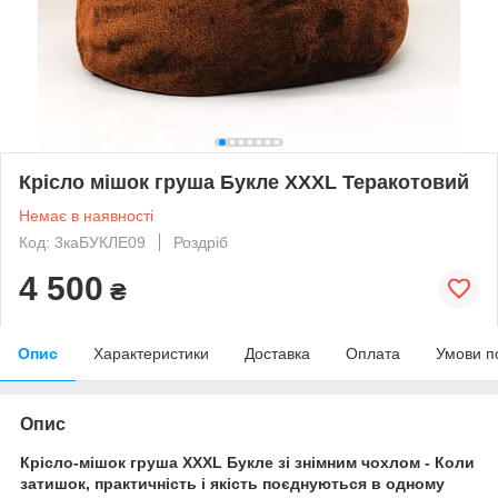
Крісло мішок груша Букле XXXL Теракотовий
Немає в наявності
Код: 3каБУКЛЕ09
Роздріб
4 500
₴
Опис
Характеристики
Доставка
Оплата
Умови п
Опис
Крісло-мішок груша XXXL Букле зі знімним чохлом -
Коли
затишок, практичність і якість поєднуються в одному