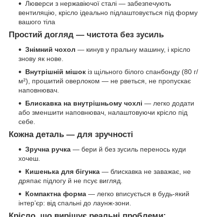
Люверси з нержавіючої сталі — забезпечують
вентиляцію, крісло ідеально підлаштовується під форму
вашого тіла
Простий догляд — чистота без зусиль
Знімний чохол
— кинув у пральну машину, і крісло
знову як нове.
Внутрішній мішок
із щільного білого спанбонду (80 г/
м²), прошитий оверлоком — не рветься, не пропускає
наповнювач.
Блискавка на внутрішньому чохлі
— легко додати
або зменшити наповнювач, налаштовуючи крісло під
себе.
Кожна деталь — для зручності
Зручна ручка
— бери й без зусиль перенось куди
хочеш.
Кишенька для бігунка
— блискавка не заважає, не
дряпає підлогу й не псує вигляд.
Компактна форма
— легко вписується в будь-який
інтер’єр: від спальні до лаунж-зони.
Крісло, що вирішує реальні проблеми: