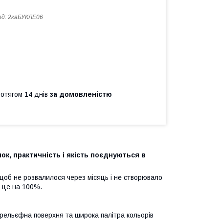
од:
2каБУКЛЕ06
ротягом 14 днів
за домовленістю
ок, практичність і якість поєднуються в
 щоб не розвалилося через місяць і не створювало
ь це на 100%.
 рельєфна поверхня та широка палітра кольорів