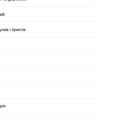
вий
унків і принтів
рія