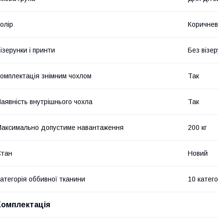
олір
Коричне
ізерунки і принти
Без візер
омплектація знімним чохлом
Так
аявність внутрішнього чохла
Так
аксимально допустиме навантаження
200 кг
Стан
Новий
атегорія оббивної тканини
10 катего
Комплектація