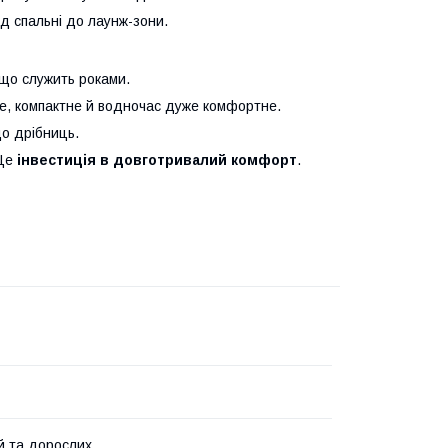
ід спальні до лаунж-зони.
що служить роками.
ке, компактне й водночас дуже комфортне.
до дрібниць.
 Це
інвестиція в довготривалий комфорт
.
й та дорослих