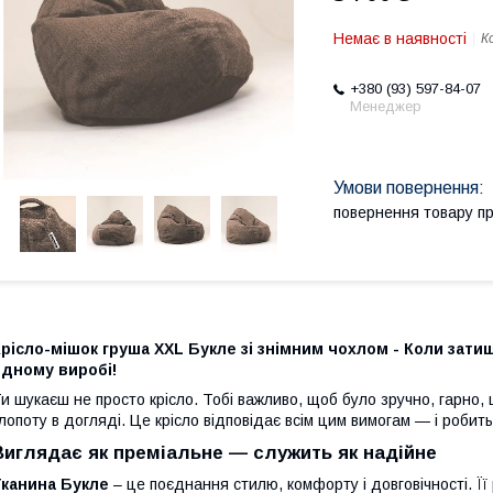
Немає в наявності
К
+380 (93) 597-84-07
Менеджер
повернення товару п
рісло-мішок груша XXL Букле зі знімним чохлом -
Коли затиш
одному виробі!
и шукаєш не просто крісло. Тобі важливо, щоб було зручно, гарно,
лопоту в догляді. Це крісло відповідає всім цим вимогам — і робит
Виглядає як преміальне — служить як надійне
Тканина Букле
– це поєднання стилю, комфорту і довговічності. Її