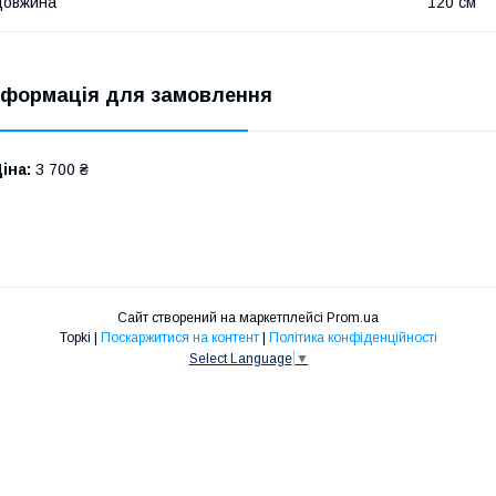
Довжина
120 см
нформація для замовлення
іна:
3 700 ₴
Сайт створений на маркетплейсі
Prom.ua
Topki |
Поскаржитися на контент
|
Політика конфіденційності
Select Language
▼