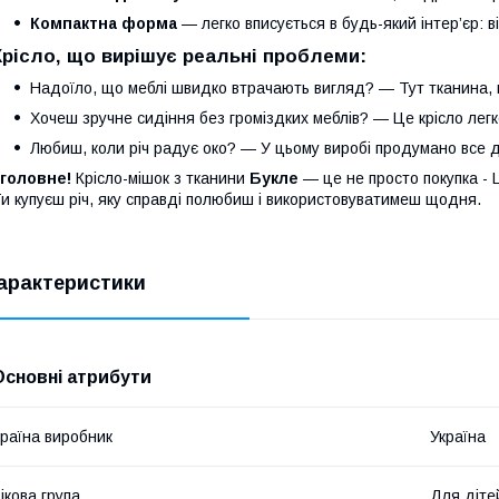
Компактна форма
— легко вписується в будь-який інтер’єр: в
Крісло, що вирішує реальні проблеми:
Надоїло, що меблі швидко втрачають вигляд? — Тут тканина, 
Хочеш зручне сидіння без громіздких меблів? — Це крісло лег
Любиш, коли річ радує око? — У цьому виробі продумано все 
 головне!
Крісло-мішок з тканини
Букле
— це не просто покупка -
и купуєш річ, яку справді полюбиш і використовуватимеш щодня.
арактеристики
Основні атрибути
раїна виробник
Україна
ікова група
Для діте