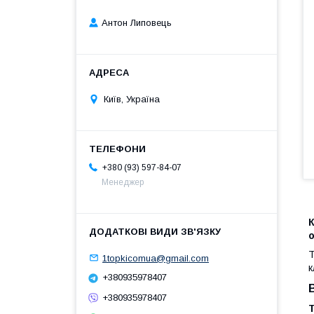
Антон Липовець
Київ, Україна
+380 (93) 597-84-07
Менеджер
К
Т
1topkicomua@gmail.com
к
+380935978407
+380935978407