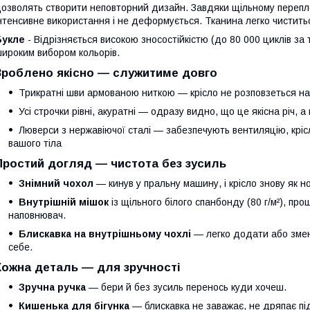
озволять створити неповторний дизайн. Завдяки щільному перепл
нтенсивне використання і не деформується. Тканина легко чиститьс
Букле
- Відрізняється високою зносостійкістю (до 80 000 циклів з
ироким вибором кольорів.
Зроблено якісно — служитиме довго
Трикратні шви армованою ниткою — крісло не розповзеться нав
Усі строчки рівні, акуратні — одразу видно, що це якісна річ, а
Люверси з нержавіючої сталі — забезпечують вентиляцію, крі
вашого тіла
Простий догляд — чистота без зусиль
Знімний чохол
— кинув у пральну машину, і крісло знову як н
Внутрішній мішок
із щільного білого спанбонду (80 г/м²), пр
наповнювач.
Блискавка на внутрішньому чохлі
— легко додати або змен
себе.
Кожна деталь — для зручності
Зручна ручка
— бери й без зусиль перенось куди хочеш.
Кишенька для бігунка
— блискавка не заважає, не дряпає під