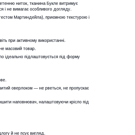
етенню ниток, тканина Букле витримує
я і не вимагає особливого догляду.
а тестом Мартиндейла), приємною текстурою і
іть при активному використанні.
 не масовий товар.
сло ідеально підлаштовується під форму
ове.
ошитий оверлоком — не рветься, не пропускає
шити наповнювач, налаштовуючи крісло під
логу й не псує вигляд.