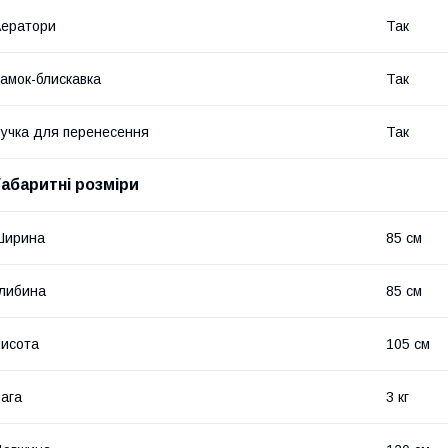
ератори
Так
амок-блискавка
Так
учка для перенесення
Так
Габаритні розміри
Ширина
85 см
либина
85 см
исота
105 см
ага
3 кг