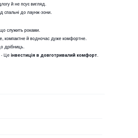
логу й не псує вигляд.
ід спальні до лаунж-зони.
що служить роками.
ке, компактне й водночас дуже комфортне.
до дрібниць.
 - Це
інвестиція в довготривалий комфорт
.