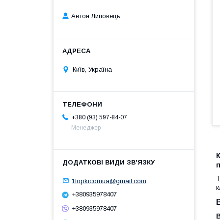
Антон Липовець
Київ, Україна
+380 (93) 597-84-07
Менеджер
К
Т
1topkicomua@gmail.com
к
+380935978407
+380935978407