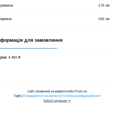
Довжина
170 см
Ширина
100 см
нформація для замовлення
іна:
4 450 ₴
Сайт створений на маркетплейсі
Prom.ua
Topki |
Поскаржитися на контент
|
Політика конфіденційності
Select Language
▼