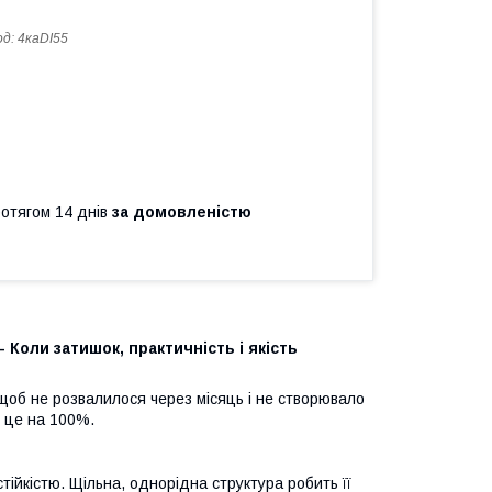
од:
4каDI55
ротягом 14 днів
за домовленістю
-
Коли затишок, практичність і якість
 щоб не розвалилося через місяць і не створювало
ь це на 100%.
ійкістю. Щільна, однорідна структура робить її