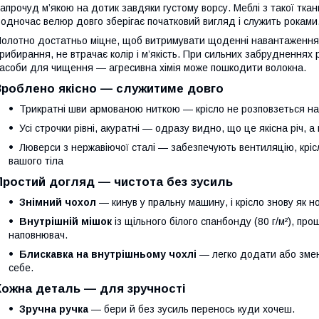
апрочуд м’якою на дотик завдяки густому ворсу. Меблі з такої тка
одночас велюр довго зберігає початковий вигляд і служить роками
олотно достатньо міцне, щоб витримувати щоденні навантаження.
рибирання, не втрачає колір і м’якість. При сильних забрудненнях
асоби для чищення — агресивна хімія може пошкодити волокна.
Зроблено якісно — служитиме довго
Трикратні шви армованою ниткою — крісло не розповзеться нав
Усі строчки рівні, акуратні — одразу видно, що це якісна річ, а
Люверси з нержавіючої сталі — забезпечують вентиляцію, крі
вашого тіла
Простий догляд — чистота без зусиль
Знімний чохол
— кинув у пральну машину, і крісло знову як н
Внутрішній мішок
із щільного білого спанбонду (80 г/м²), пр
наповнювач.
Блискавка на внутрішньому чохлі
— легко додати або змен
себе.
Кожна деталь — для зручності
Зручна ручка
— бери й без зусиль перенось куди хочеш.