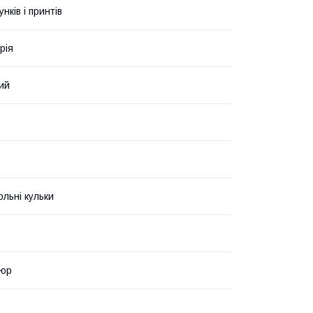
унків і принтів
рія
ий
ольні кульки
люр