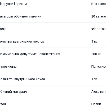
ізерунки і принти
Без візер
атегорія оббивної тканини
10 катего
олір
Фіолетов
омплектація знімним чохлом
Так
аксимально допустиме навантаження
200 кг
Наповнювач
Полістир
аявність внутрішнього чохла
Так
бивний матеріал
Люкс ве
Стан
Новий