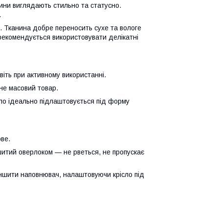
нини виглядають стильно та статусно.
.
 Тканина добре переносить сухе та вологе
 рекомендується використовувати делікатні
іть при активному використанні.
 не масовий товар.
сло ідеально підлаштовується під форму
ове.
ошитий оверлоком — не рветься, не пропускає
шити наповнювач, налаштовуючи крісло під