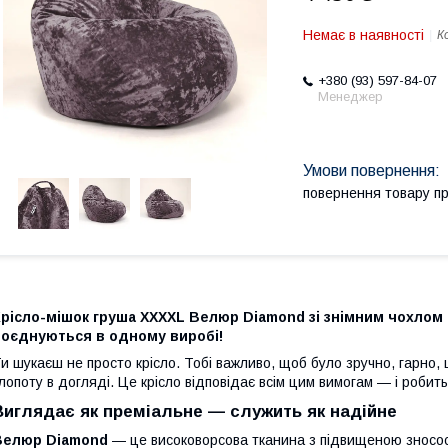
Немає в наявності
К
+380 (93) 597-84-07
Менеджер
повернення товару п
рісло-мішок груша XXXXL Велюр Diamond зі знімним чохлом 
поєднуються в одному виробі!
и шукаєш не просто крісло. Тобі важливо, щоб було зручно, гарно,
лопоту в догляді. Це крісло відповідає всім цим вимогам — і робит
Виглядає як преміальне — служить як надійне
Велюр Diamond
— це високоворсова тканина з підвищеною зносост