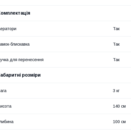
Комплектація
ератори
Так
амок-блискавка
Так
учка для перенесення
Так
Габаритні розміри
ага
3 кг
исота
140 см
либина
100 см