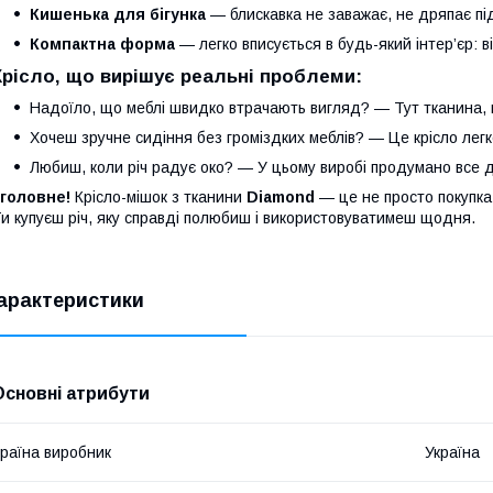
Кишенька для бігунка
— блискавка не заважає, не дряпає під
Компактна форма
— легко вписується в будь-який інтер’єр: в
Крісло, що вирішує реальні проблеми:
Надоїло, що меблі швидко втрачають вигляд? — Тут тканина, 
Хочеш зручне сидіння без громіздких меблів? — Це крісло лег
Любиш, коли річ радує око? — У цьому виробі продумано все 
 головне!
Крісло-мішок з тканини
Diamond
— це не просто покупка
и купуєш річ, яку справді полюбиш і використовуватимеш щодня.
арактеристики
Основні атрибути
раїна виробник
Україна