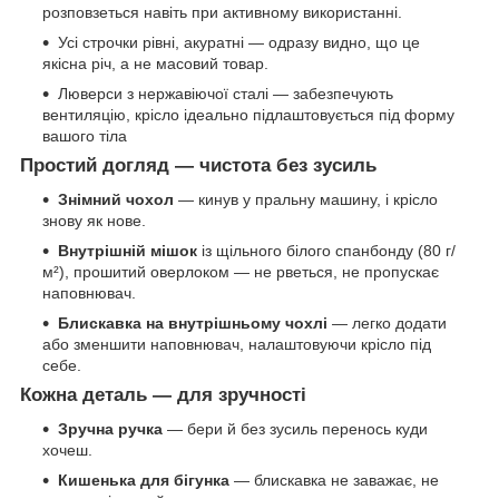
розповзеться навіть при активному використанні.
Усі строчки рівні, акуратні — одразу видно, що це
якісна річ, а не масовий товар.
Люверси з нержавіючої сталі — забезпечують
вентиляцію, крісло ідеально підлаштовується під форму
вашого тіла
Простий догляд — чистота без зусиль
Знімний чохол
— кинув у пральну машину, і крісло
знову як нове.
Внутрішній мішок
із щільного білого спанбонду (80 г/
м²), прошитий оверлоком — не рветься, не пропускає
наповнювач.
Блискавка на внутрішньому чохлі
— легко додати
або зменшити наповнювач, налаштовуючи крісло під
себе.
Кожна деталь — для зручності
Зручна ручка
— бери й без зусиль перенось куди
хочеш.
Кишенька для бігунка
— блискавка не заважає, не