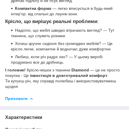
дряпає підлогу й не псує вигляд.
Компактна форма
— легко вписується в будь-який
інтер’єр: від спальні до лаунж-зони.
Крісло, що вирішує реальні проблеми:
Надоїло, що меблі швидко втрачають вигляд? — Тут
тканина, що служить роками.
Хочеш зручне сидіння без громіздких меблів? — Це
крісло легке, компактне й водночас дуже комфортне.
Любиш, коли річ радує око? — У цьому виробі
продумано все до дрібниць.
І головне!
Крісло-мішок з тканини
Diamond
— це не просто
покупка - Це
інвестиція в довготривалий комфорт
.
Ти купуєш річ, яку справді полюбиш і використовуватимеш
щодня.
Приховати
Характеристики