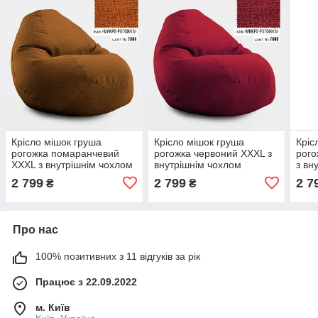
Крісло мішок груша
Крісло мішок груша
Кріс
рогожка помаранчевий
рогожка червоний XXXL з
рого
XXXL з внутрішнім чохлом
внутрішнім чохлом
з вн
2 799
2 799
2 7
₴
₴
Про нас
100% позитивних з 11 відгуків за рік
Працює з 22.09.2022
м. Київ