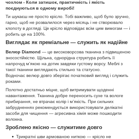
чохлом -
Коли затишок, практичність і якість
поєднуються в одному виробі!
Ти шукаєш не просто крісло. Тобі важливо, щоб було зручно,
гарно, щоб не розвалилося через місяць і не створювало
клопоту в догляді. Це крісло відповідає всім цим вимогам — і
робить це на 100%.
Виглядає як преміальне — служить як надійне
Велюр Diamond
— це високоворсова тканина з підвищеною
зносостійкістю. Щільна, однорідна структура робить її
напрочуд м’якою на дотик завдяки густому ворсу. Меблі з
такої тканини виглядають стильно та статусно.
Водночас велюр довго зберігає початковий вигляд і служить
роками.
Полотно достатньо міцне, щоб витримувати щоденні
навантаження. Тканина добре переносить сухе та вологе
прибирання, не втрачає колір і м’якість. При сильних
забрудненнях рекомендується використовувати делікатні
засоби для чищення — агресивна хімія може пошкодити
волокна.
Зроблено якісно — служитиме довго
Трикратні шви армованою ниткою — крісло не