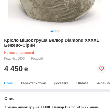
Крісло мішок груша Велюр Diamond XXXXL
Бежево-Сірий
Немає в наявності
Код: 4каDI03
Роздріб
4 450
₴
Опис
Характеристики
Доставка
Оплата
Умови п
Опис
Крісло-мішок груша XXXXL Велюр Diamond зі знімним