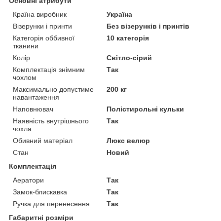
Основні атрибути
Країна виробник
Україна
Візерунки і принти
Без візерунків і принтів
Категорія оббивної
10 категорія
тканини
Колір
Світло-сірий
Комплектація знімним
Так
чохлом
Максимально допустиме
200 кг
навантаження
Наповнювач
Полістирольні кульки
Наявність внутрішнього
Так
чохла
Обивний матеріал
Люкс велюр
Стан
Новий
Комплектація
Аератори
Так
Замок-блискавка
Так
Ручка для перенесення
Так
Габаритні розміри