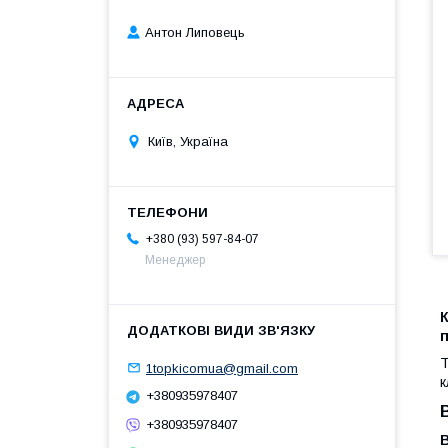
Антон Липовець
Київ, Україна
+380 (93) 597-84-07
Менеджер
К
Т
1topkicomua@gmail.com
к
+380935978407
+380935978407