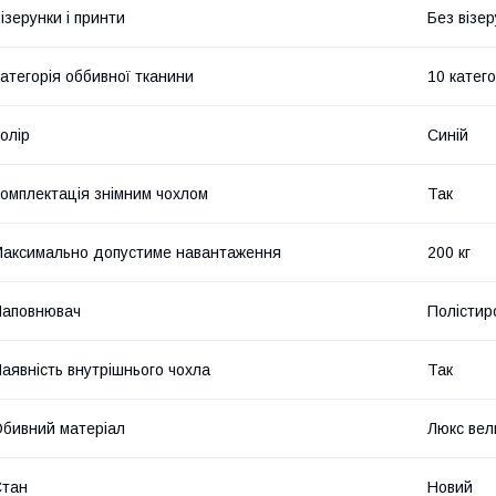
ізерунки і принти
Без візер
атегорія оббивної тканини
10 катего
олір
Синій
омплектація знімним чохлом
Так
аксимально допустиме навантаження
200 кг
Наповнювач
Полістир
аявність внутрішнього чохла
Так
бивний матеріал
Люкс ве
Стан
Новий