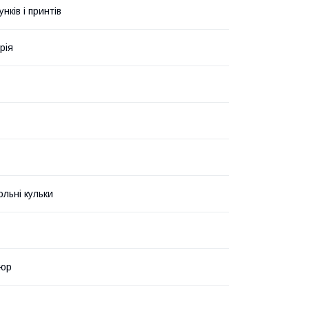
унків і принтів
рія
ольні кульки
люр