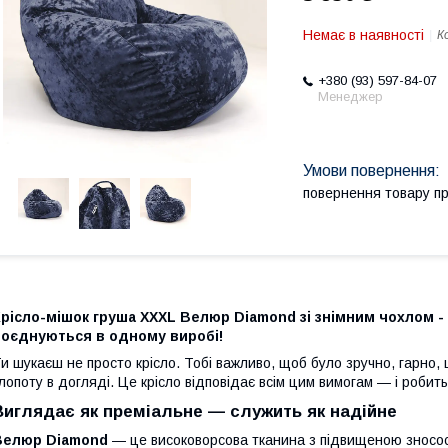
Немає в наявності
К
+380 (93) 597-84-07
Менеджер
повернення товару п
рісло-мішок груша XXXL Велюр Diamond зі знімним чохлом -
поєднуються в одному виробі!
и шукаєш не просто крісло. Тобі важливо, щоб було зручно, гарно,
лопоту в догляді. Це крісло відповідає всім цим вимогам — і робит
Виглядає як преміальне — служить як надійне
Велюр Diamond
— це високоворсова тканина з підвищеною зносост