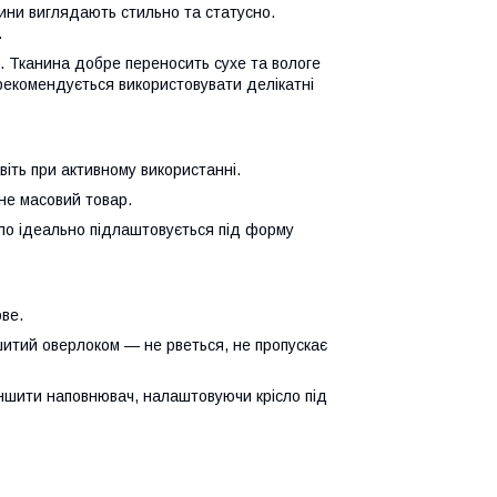
нини виглядають стильно та статусно.
.
 Тканина добре переносить сухе та вологе
 рекомендується використовувати делікатні
іть при активному використанні.
 не масовий товар.
сло ідеально підлаштовується під форму
ове.
ошитий оверлоком — не рветься, не пропускає
шити наповнювач, налаштовуючи крісло під