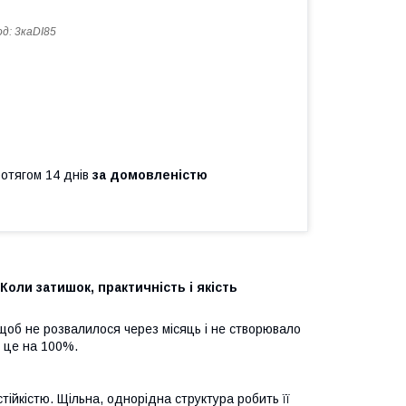
од:
3каDI85
ротягом 14 днів
за домовленістю
Коли затишок, практичність і якість
 щоб не розвалилося через місяць і не створювало
ь це на 100%.
ійкістю. Щільна, однорідна структура робить її