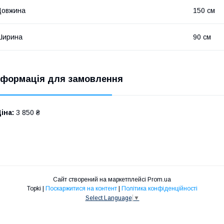
Довжина
150 см
Ширина
90 см
нформація для замовлення
іна:
3 850 ₴
Сайт створений на маркетплейсі
Prom.ua
Topki |
Поскаржитися на контент
|
Політика конфіденційності
Select Language
▼