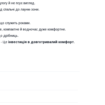
логу й не псує вигляд.
ід спальні до лаунж-зони.
що служить роками.
ке, компактне й водночас дуже комфортне.
до дрібниць.
 - Це
інвестиція в довготривалий комфорт
.