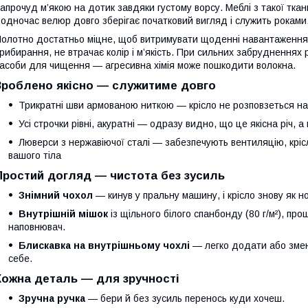
апрочуд м’якою на дотик завдяки густому ворсу. Меблі з такої тка
одночас велюр довго зберігає початковий вигляд і служить роками
олотно достатньо міцне, щоб витримувати щоденні навантаження.
рибирання, не втрачає колір і м’якість. При сильних забрудненнях
асоби для чищення — агресивна хімія може пошкодити волокна.
Зроблено якісно — служитиме довго
Трикратні шви армованою ниткою — крісло не розповзеться нав
Усі строчки рівні, акуратні — одразу видно, що це якісна річ, а
Люверси з нержавіючої сталі — забезпечують вентиляцію, крі
вашого тіла
Простий догляд — чистота без зусиль
Знімний чохол
— кинув у пральну машину, і крісло знову як н
Внутрішній мішок
із щільного білого спанбонду (80 г/м²), пр
наповнювач.
Блискавка на внутрішньому чохлі
— легко додати або змен
себе.
Кожна деталь — для зручності
Зручна ручка
— бери й без зусиль перенось куди хочеш.