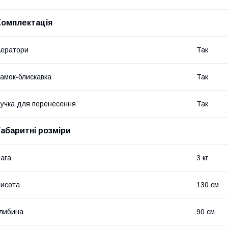
Комплектація
ератори
Так
амок-блискавка
Так
учка для перенесення
Так
Габаритні розміри
ага
3 кг
исота
130 см
либина
90 см