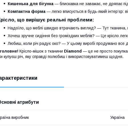
Кишенька для бігунка
— блискавка не заважає, не дряпає під
Компактна форма
— легко вписується в будь-який інтер’єр: в
Крісло, що вирішує реальні проблеми:
Надоїло, що меблі швидко втрачають вигляд? — Тут тканина, 
Хочеш зручне сидіння без громіздких меблів? — Це крісло лег
Любиш, коли річ радує око? — У цьому виробі продумано все 
 головне!
Крісло-мішок з тканини
Diamond
— це не просто покупка
и купуєш річ, яку справді полюбиш і використовуватимеш щодня.
арактеристики
Основні атрибути
раїна виробник
Україна