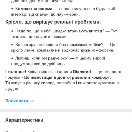
дряпає підлогу й не псує вигляд.
Компактна форма
— легко вписується в будь-який
інтер’єр: від спальні до лаунж-зони.
Крісло, що вирішує реальні проблеми:
Надоїло, що меблі швидко втрачають вигляд? — Тут
тканина, що служить роками.
Хочеш зручне сидіння без громіздких меблів? — Це
крісло легке, компактне й водночас дуже комфортне.
Любиш, коли річ радує око? — У цьому виробі
продумано все до дрібниць.
І головне!
Крісло-мішок з тканини
Diamond
— це не просто
покупка - Це
інвестиція в довготривалий комфорт
.
Ти купуєш річ, яку справді полюбиш і використовуватимеш
щодня.
Приховати
Характеристики