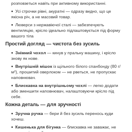
розповзеться навіть при активному використанні.
Усі строчки рівні, акуратні — одразу видно, що це
якісна річ, а не масовий товар.
Люверси з нержавіючої сталі — забезпечують
вентиляцію, крісло ідеально підлаштовується під форму
вашого тіла
Простий догляд — чистота без зусиль
Знімний чохол
— кинув у пральну машину, і крісло
знову як нове.
Внутрішній мішок
із щільного білого спанбонду (80 г/
м²), прошитий оверлоком — не рветься, не пропускає
наповнювач.
Блискавка на внутрішньому чохлі
— легко додати
або зменшити наповнювач, налаштовуючи крісло під
себе.
Кожна деталь — для зручності
Зручна ручка
— бери й без зусиль перенось куди
хочеш.
Кишенька для бігунка
— блискавка не заважає, не