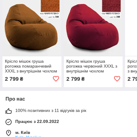
Крісло мішок груша
Крісло мішок груша
Кріс
рогожка помаранчевий
рогожка червоний XXXL з
рого
XXXL з внутрішнім чохлом
внутрішнім чохлом
з вн
2 799
2 799
2 7
₴
₴
Про нас
100% позитивних з 11 відгуків за рік
Працює з 22.09.2022
м. Київ