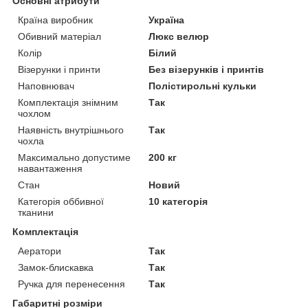
Основні атрибути
Країна виробник
Україна
Обивний матеріал
Люкс велюр
Колір
Білий
Візерунки і принти
Без візерунків і принтів
Наповнювач
Полістирольні кульки
Комплектація знімним
Так
чохлом
Наявність внутрішнього
Так
чохла
Максимально допустиме
200 кг
навантаження
Стан
Новий
Категорія оббивної
10 категорія
тканини
Комплектація
Аератори
Так
Замок-блискавка
Так
Ручка для перенесення
Так
Габаритні розміри