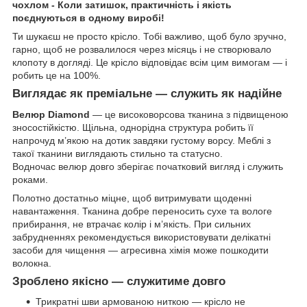
чохлом -
Коли затишок, практичність і якість
поєднуються в одному виробі!
Ти шукаєш не просто крісло. Тобі важливо, щоб було зручно,
гарно, щоб не розвалилося через місяць і не створювало
клопоту в догляді. Це крісло відповідає всім цим вимогам — і
робить це на 100%.
Виглядає як преміальне — служить як надійне
Велюр Diamond
— це високоворсова тканина з підвищеною
зносостійкістю. Щільна, однорідна структура робить її
напрочуд м’якою на дотик завдяки густому ворсу. Меблі з
такої тканини виглядають стильно та статусно.
Водночас велюр довго зберігає початковий вигляд і служить
роками.
Полотно достатньо міцне, щоб витримувати щоденні
навантаження. Тканина добре переносить сухе та вологе
прибирання, не втрачає колір і м’якість. При сильних
забрудненнях рекомендується використовувати делікатні
засоби для чищення — агресивна хімія може пошкодити
волокна.
Зроблено якісно — служитиме довго
Трикратні шви армованою ниткою — крісло не