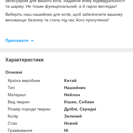
аксесуаром для вашого кота, надаючи йому індивідуальності
та шарму. Не тільки функціональний, а й гарно виглядає!
Виберіть наш нашийник для котів, щоб забезпечити вашому
вихованцю безпеку та стиль під час його прогулянок!
Приховати
Характеристики
Основні
Країна виробник
Китай
Тип
Нашийник
Матеріал
Нейлон
Вид тварин
Кішки, Собаки
Розмір породи тварин
Дрібні, Середні
Колір
Зелений
Стан
Новий
Гравіювання
Ні