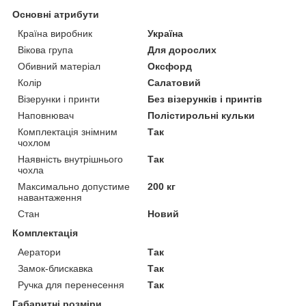
Основні атрибути
Країна виробник
Україна
Вікова група
Для дорослих
Обивний матеріал
Оксфорд
Колір
Салатовий
Візерунки і принти
Без візерунків і принтів
Наповнювач
Полістирольні кульки
Комплектація знімним
Так
чохлом
Наявність внутрішнього
Так
чохла
Максимально допустиме
200 кг
навантаження
Стан
Новий
Комплектація
Аератори
Так
Замок-блискавка
Так
Ручка для перенесення
Так
Габаритні розміри