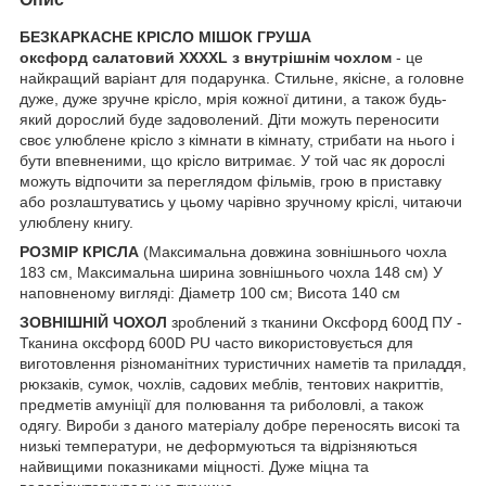
БЕЗКАРКАСНЕ КРІСЛО МІШОК ГРУША
оксфорд салатовий XXXXL з внутрішнім чохлом
- це
найкращий варіант для подарунка. Стильне, якісне, а головне
дуже, дуже зручне крісло, мрія кожної дитини, а також будь-
який дорослий буде задоволений. Діти можуть переносити
своє улюблене крісло з кімнати в кімнату, стрибати на нього і
бути впевненими, що крісло витримає. У той час як дорослі
можуть відпочити за переглядом фільмів, грою в приставку
або розлаштуватись у цьому чарівно зручному кріслі, читаючи
улюблену книгу.
РОЗМІР КРІСЛА
(Максимальна довжина зовнішнього чохла
183 см, Максимальна ширина зовнішнього чохла 148 см) У
наповненому вигляді: Діаметр 100 см; Висота 140 см
ЗОВНІШНІЙ ЧОХОЛ
зроблений з тканини Оксфорд 600Д ПУ -
Тканина оксфорд 600D PU часто використовується для
виготовлення різноманітних туристичних наметів та приладдя,
рюкзаків, сумок, чохлів, садових меблів, тентових накриттів,
предметів амуніції для полювання та риболовлі, а також
одягу. Вироби з даного матеріалу добре переносять високі та
низькі температури, не деформуються та відрізняються
найвищими показниками міцності. Дуже міцна та