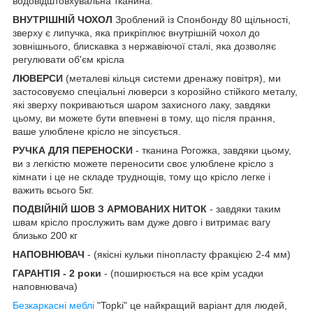
водовідштовхувальна тканина.
ВНУТРІШНІЙ ЧОХОЛ
Зроблений із Спонбонду 80 щільності,
зверху є липучка, яка прикріплює внутрішній чохол до
зовнішнього, блискавка з нержавіючої сталі, яка дозволяє
регулювати об'єм крісла
ЛЮВЕРСИ
(металеві кільця системи дренажу повітря), ми
застосовуємо спеціальні люверси з корозійно стійкого металу,
які зверху покриваються шаром захисного лаку, завдяки
цьому, ви можете бути впевнені в тому, що після прання,
ваше улюблене крісло не зіпсується.
РУЧКА ДЛЯ ПЕРЕНОСКИ
- тканина Рогожка, завдяки цьому,
ви з легкістю можете переносити своє улюблене крісло з
кімнати і це не складе труднощів, тому що крісло легке і
важить всього 5кг.
ПОДВІЙНІЙ ШОВ З АРМОВАНИХ НИТОК
- завдяки таким
швам крісло прослужить вам дуже довго і витримає вагу
близько 200 кг
НАПОВНЮВАЧ
- (якісні кульки пінопласту фракцією 2-4 мм)
ГАРАНТІЯ - 2 роки
- (поширюється на все крім усадки
наповнювача)
Безкаркасні меблі
"Topki" це найкращий варіант для людей,