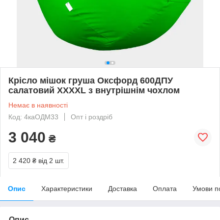
Крісло мішок груша Оксфорд 600ДПУ
салатовий XXXXL з внутрішнім чохлом
Немає в наявності
Код: 4каОДМ33
Опт і роздріб
3 040
₴
2 420 ₴
від 2 шт.
Опис
Характеристики
Доставка
Оплата
Умови п
Опис