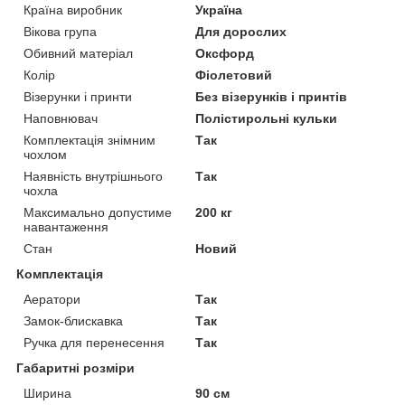
Країна виробник
Україна
Вікова група
Для дорослих
Обивний матеріал
Оксфорд
Колір
Фіолетовий
Візерунки і принти
Без візерунків і принтів
Наповнювач
Полістирольні кульки
Комплектація знімним
Так
чохлом
Наявність внутрішнього
Так
чохла
Максимально допустиме
200 кг
навантаження
Стан
Новий
Комплектація
Аератори
Так
Замок-блискавка
Так
Ручка для перенесення
Так
Габаритні розміри
Ширина
90 см