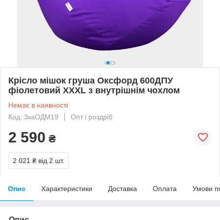
Крісло мішок груша Оксфорд 600ДПУ
фіолетовий XXXL з внутрішнім чохлом
Немає в наявності
Код: 3каОДМ19
Опт і роздріб
2 590
₴
2 021 ₴
від 2 шт.
Опис
Характеристики
Доставка
Оплата
Умови п
Опис