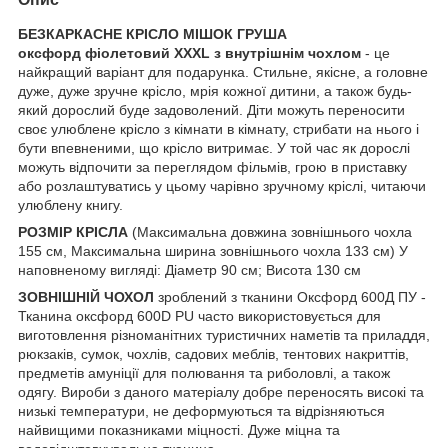
БЕЗКАРКАСНЕ КРІСЛО МІШОК ГРУША
оксфорд фіолетовий XXXL з внутрішнім чохлом
- це
найкращий варіант для подарунка. Стильне, якісне, а головне
дуже, дуже зручне крісло, мрія кожної дитини, а також будь-
який дорослий буде задоволений. Діти можуть переносити
своє улюблене крісло з кімнати в кімнату, стрибати на нього і
бути впевненими, що крісло витримає. У той час як дорослі
можуть відпочити за переглядом фільмів, грою в приставку
або розлаштуватись у цьому чарівно зручному кріслі, читаючи
улюблену книгу.
РОЗМІР КРІСЛА
(Максимальна довжина зовнішнього чохла
155 см, Максимальна ширина зовнішнього чохла 133 см) У
наповненому вигляді: Діаметр 90 см; Висота 130 см
ЗОВНІШНІЙ ЧОХОЛ
зроблений з тканини Оксфорд 600Д ПУ -
Тканина оксфорд 600D PU часто використовується для
виготовлення різноманітних туристичних наметів та приладдя,
рюкзаків, сумок, чохлів, садових меблів, тентових накриттів,
предметів амуніції для полювання та риболовлі, а також
одягу. Вироби з даного матеріалу добре переносять високі та
низькі температури, не деформуються та відрізняються
найвищими показниками міцності. Дуже міцна та