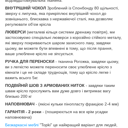
водовідштовхувальна тканина.
ВНУТРІШНІЙ ЧОХОЛ
Зроблений із Спонбонду 80 щільності,
зверху є липучка, яка прикріплює внутрішній чохол до
зовнішнього, блискавка з нержавіючої сталі, яка дозволяє
регулювати об'єм крісла
ЛЮВЕРСИ
(металеві кільця системи дренажу повітря), ми
застосовуємо спеціальні люверси з корозійно стійкого металу,
які зверху покриваються шаром захисного лаку, завдяки
цьому, ви можете бути впевнені в тому, що після прання,
ваше улюблене крісло не зіпсується.
РУЧКА ДЛЯ ПЕРЕНОСКИ
- тканина Рогожка, завдяки цьому,
ви з легкістю можете переносити своє улюблене крісло з
кімнати і це не складе труднощів, тому що крісло легке і
важить всього 5кг.
ПОДВІЙНІЙ ШОВ З АРМОВАНИХ НИТОК
- завдяки таким
швам крісло прослужить вам дуже довго і витримає вагу
близько 200 кг
НАПОВНЮВАЧ
- (якісні кульки пінопласту фракцією 2-4 мм)
ГАРАНТІЯ - 2 роки
- (поширюється на все крім усадки
наповнювача)
Безкаркасні меблі
"Topki" це найкращий варіант для людей,