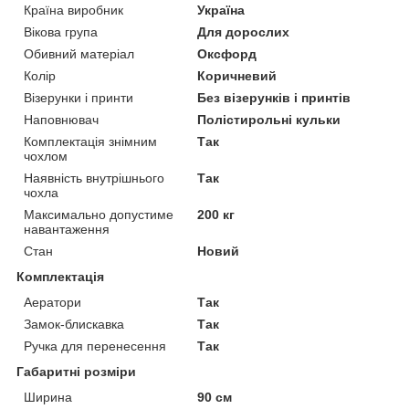
Країна виробник
Україна
Вікова група
Для дорослих
Обивний матеріал
Оксфорд
Колір
Коричневий
Візерунки і принти
Без візерунків і принтів
Наповнювач
Полістирольні кульки
Комплектація знімним
Так
чохлом
Наявність внутрішнього
Так
чохла
Максимально допустиме
200 кг
навантаження
Стан
Новий
Комплектація
Аератори
Так
Замок-блискавка
Так
Ручка для перенесення
Так
Габаритні розміри
Ширина
90 см