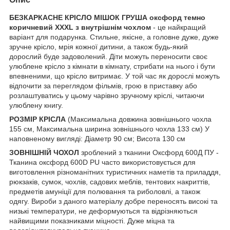
БЕЗКАРКАСНЕ КРІСЛО МІШОК ГРУША оксфорд темно
коричневий XXXL з внутрішнім чохлом
- це найкращий
варіант для подарунка. Стильне, якісне, а головне дуже, дуже
зручне крісло, мрія кожної дитини, а також будь-який
дорослий буде задоволений. Діти можуть переносити своє
улюблене крісло з кімнати в кімнату, стрибати на нього і бути
впевненими, що крісло витримає. У той час як дорослі можуть
відпочити за переглядом фільмів, грою в приставку або
розлаштуватись у цьому чарівно зручному кріслі, читаючи
улюблену книгу.
РОЗМІР КРІСЛА
(Максимальна довжина зовнішнього чохла
155 см, Максимальна ширина зовнішнього чохла 133 см) У
наповненому вигляді: Діаметр 90 см; Висота 130 см
ЗОВНІШНІЙ ЧОХОЛ
зроблений з тканини Оксфорд 600Д ПУ -
Тканина оксфорд 600D PU часто використовується для
виготовлення різноманітних туристичних наметів та приладдя,
рюкзаків, сумок, чохлів, садових меблів, тентових накриттів,
предметів амуніції для полювання та риболовлі, а також
одягу. Вироби з даного матеріалу добре переносять високі та
низькі температури, не деформуються та відрізняються
найвищими показниками міцності. Дуже міцна та