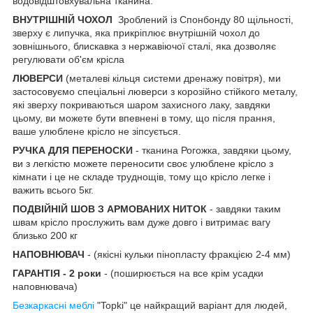
водовідштовхувальна тканина.
ВНУТРІШНІЙ ЧОХОЛ
Зроблений із Спонбонду 80 щільності,
зверху є липучка, яка прикріплює внутрішній чохол до
зовнішнього, блискавка з нержавіючої сталі, яка дозволяє
регулювати об'єм крісла
ЛЮВЕРСИ
(металеві кільця системи дренажу повітря), ми
застосовуємо спеціальні люверси з корозійно стійкого металу,
які зверху покриваються шаром захисного лаку, завдяки
цьому, ви можете бути впевнені в тому, що після прання,
ваше улюблене крісло не зіпсується.
РУЧКА ДЛЯ ПЕРЕНОСКИ
- тканина Рогожка, завдяки цьому,
ви з легкістю можете переносити своє улюблене крісло з
кімнати і це не складе труднощів, тому що крісло легке і
важить всього 5кг.
ПОДВІЙНІЙ ШОВ З АРМОВАНИХ НИТОК
- завдяки таким
швам крісло прослужить вам дуже довго і витримає вагу
близько 200 кг
НАПОВНЮВАЧ
- (якісні кульки пінопласту фракцією 2-4 мм)
ГАРАНТІЯ - 2 роки
- (поширюється на все крім усадки
наповнювача)
Безкаркасні меблі
"Topki" це найкращий варіант для людей,