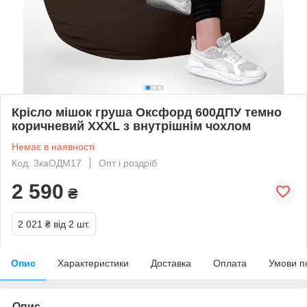
Крісло мішок груша Оксфорд 600ДПУ темно
коричневий XXXL з внутрішнім чохлом
Немає в наявності
Код: 3каОДМ17
Опт і роздріб
2 590
₴
2 021 ₴
від 2 шт.
Опис
Характеристики
Доставка
Оплата
Умови п
Опис