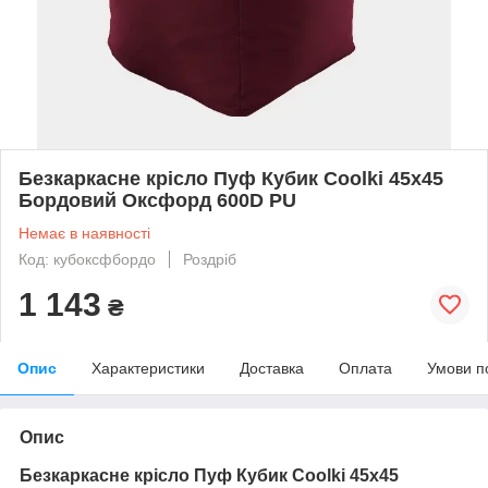
Безкаркасне крісло Пуф Кубик Coolki 45x45
Бордовий Оксфорд 600D PU
Немає в наявності
Код: кубоксфбордо
Роздріб
1 143
₴
Опис
Характеристики
Доставка
Оплата
Умови п
Опис
Безкаркасне крісло Пуф Кубик Coolki 45x45