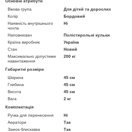
Основні атрибути
Вікова група
Для дітей та дорослих
Колір
Бордовий
Наявність внутрішнього
Ні
чохла
Наповнювач
Полістирольні кульки
Країна виробник
Україна
Стан
Новий
Максимально допустиме
200 кг
навантаження
Габаритні розміри
Ширина
45 см
Глибина
45 см
Висота
45 см
Вага
2 кг
Комплектація
Ручка для перенесення
Ні
Аератори
Так
Замок-блискавка
Так