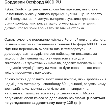
Бордовий Оксфорд 600D PU
Кубик Coolki - це унікальне крісло безкаркасне, яке стане
незамінною річчю у вашому будинку. Кубики – це не просто
м'які подушки, вони можуть використовуватися для створення
різних комфортних зон: затишного куточка для читання,
дитячої ігрової зони або навіть як заміна столика.
Однак головною перевагою крісла є його неймовірна міцність.
Зовнішній чохол виготовлений з тканини Оксфорд 600 PU, яка
відмінно переносить високі та низькі температури, не
деформується та відрізняється найвищими показниками
міцності. Ця тканина часто використовується для
виготовлення туристичних наметів, садових меблів та інших
предметів амуніції, тому ви можете бути впевнені, що ваше
крісло прослужить вам довго.
Крісло можна доповнити внутрішнім чохлом, який зроблений з
надміцного матеріалу - спонбонду 80 щільності, завдяки чому
зовнішній чохол можна з легкістю зняти і випрати, а
наповнювач залишається у внутрішньому чохлі. Можна
регулювати обсяг крісла за допомогою блискавки.
(Робиться
по узгодженню за додаткову плату 125 грн)