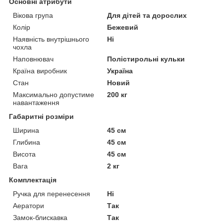
Основні атрибути
Вікова група
Для дітей та дорослих
Колір
Бежевий
Наявність внутрішнього
Ні
чохла
Наповнювач
Полістирольні кульки
Країна виробник
Україна
Стан
Новий
Максимально допустиме
200 кг
навантаження
Габаритні розміри
Ширина
45 см
Глибина
45 см
Висота
45 см
Вага
2 кг
Комплектація
Ручка для перенесення
Ні
Аератори
Так
Замок-блискавка
Так