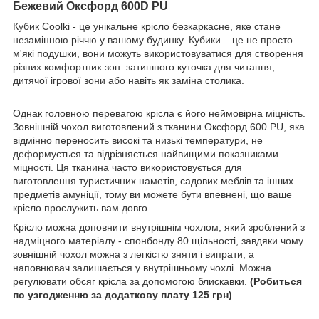
Бежевий Оксфорд 600D PU
Кубик Coolki - це унікальне крісло безкаркасне, яке стане
незамінною річчю у вашому будинку. Кубики – це не просто
м'які подушки, вони можуть використовуватися для створення
різних комфортних зон: затишного куточка для читання,
дитячої ігрової зони або навіть як заміна столика.
Однак головною перевагою крісла є його неймовірна міцність.
Зовнішній чохол виготовлений з тканини Оксфорд 600 PU, яка
відмінно переносить високі та низькі температури, не
деформується та відрізняється найвищими показниками
міцності. Ця тканина часто використовується для
виготовлення туристичних наметів, садових меблів та інших
предметів амуніції, тому ви можете бути впевнені, що ваше
крісло прослужить вам довго.
Крісло можна доповнити внутрішнім чохлом, який зроблений з
надміцного матеріалу - спонбонду 80 щільності, завдяки чому
зовнішній чохол можна з легкістю зняти і випрати, а
наповнювач залишається у внутрішньому чохлі. Можна
регулювати обсяг крісла за допомогою блискавки.
(Робиться
по узгодженню за додаткову плату 125 грн)