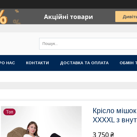
РО НАС
КОНТАКТИ
ДОСТАВКА ТА ОПЛАТА
ОБМІН 
Крісло мішо
Топ
XXXXL з вну
3 750 ₴