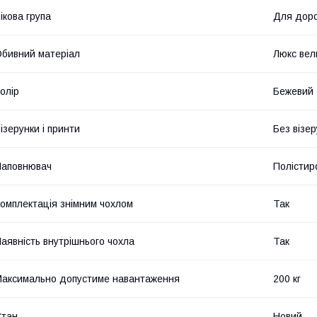
ікова група
Для дор
бивний матеріал
Люкс ве
олір
Бежевий
ізерунки і принти
Без візер
Наповнювач
Полістир
омплектація знімним чохлом
Так
аявність внутрішнього чохла
Так
аксимально допустиме навантаження
200 кг
Стан
Новий