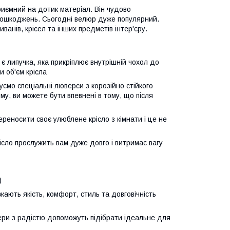
иємний на дотик матеріал. Він чудово
 пошкоджень. Сьогодні велюр дуже популярний.
ванів, крісел та інших предметів інтер'єру.
є липучка, яка прикріплює внутрішній чохол до
и об'єм крісла
уємо спеціальні люверси з корозійно стійкого
му, ви можете бути впевнені в тому, що після
ереносити своє улюблене крісло з кімнати і це не
ісло прослужить вам дуже довго і витримає вагу
)
ають якість, комфорт, стиль та довговічність
ри з радістю допоможуть підібрати ідеальне для