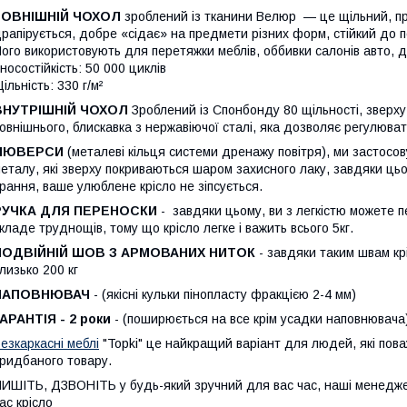
ЗОВНІШНІЙ ЧОХОЛ
зроблений із тканини Велюр — це щільний, пр
рапірується, добре «сідає» на предмети різних форм, стійкий до
ого використовують для перетяжки меблів, оббивки салонів авто, ди
носостійкість: 50 000 циклів
ільність: 330 г/м²
ВНУТРІШНІЙ ЧОХОЛ
Зроблений із Спонбонду 80 щільності, зверху 
овнішнього, блискавка з нержавіючої сталі, яка дозволяє регулюват
ЛЮВЕРСИ
(металеві кільця системи дренажу повітря), ми застосов
еталу, які зверху покриваються шаром захисного лаку, завдяки цьо
рання, ваше улюблене крісло не зіпсується.
РУЧКА ДЛЯ ПЕРЕНОСКИ
- завдяки цьому, ви з легкістю можете п
кладе труднощів, тому що крісло легке і важить всього 5кг.
ПОДВІЙНІЙ ШОВ З АРМОВАНИХ НИТОК
- завдяки таким швам кр
лизько 200 кг
НАПОВНЮВАЧ
- (якісні кульки пінопласту фракцією 2-4 мм)
АРАНТІЯ - 2 роки
- (поширюється на все крім усадки наповнювача
езкаркасні меблі
"Topki" це найкращий варіант для людей, які поваж
ридбаного товару.
ИШІТЬ, ДЗВОНІТЬ у будь-який зручний для вас час, наші менедже
ас крісло