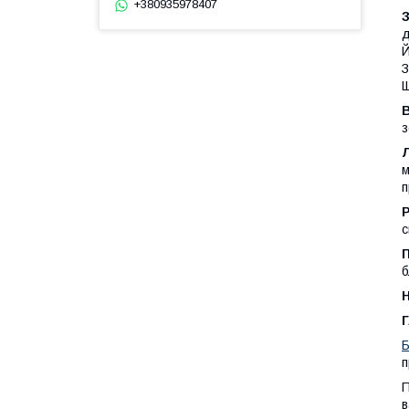
+380935978407
д
Й
З
Щ
з
м
п
с
б
Г
Б
п
П
в