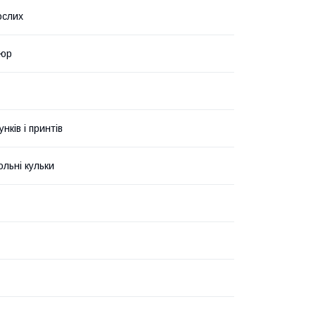
ослих
люр
унків і принтів
ольні кульки