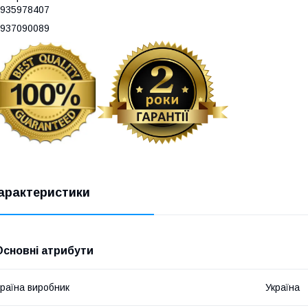
935978407
937090089
арактеристики
Основні атрибути
раїна виробник
Україна