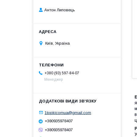
Антон Липовець
Київ, Україна
+380 (93) 597-84-07
Менеджер
я
м
1topkicomua@gmail.com
в
ц
+380935978407
+380935978407
У