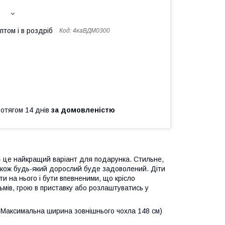
птом і в роздріб
Код:
4каВДМ0300
ротягом 14 днів
за домовленістю
- це найкращий варіант для подарунка. Стильне,
 також будь-який дорослий буде задоволений. Діти
ти на нього і бути впевненими, що крісло
ьмів, грою в приставку або розлаштуватись у
 Максимальна ширина зовнішнього чохла 148 см)