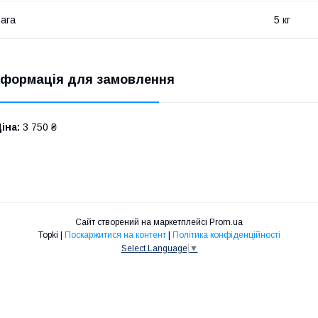
ага
5 кг
нформація для замовлення
іна:
3 750 ₴
Сайт створений на маркетплейсі
Prom.ua
Topki |
Поскаржитися на контент
|
Політика конфіденційності
Select Language
▼