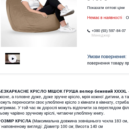
Показати оптові ціни
Немає в наявності
О
+380 (93) 597-84-07
Менеджер
повернення товару п
БЕЗКАРКАСНЕ КРІСЛО МІШОК ГРУША велюр бежевий XXXXL
кісне, а головне дуже, дуже зручне крісло, мрія кожної дитини, а
ожуть переносити своє улюблене крісло з кімнати в кімнату, стриба
итримає. У той час як дорослі можуть відпочити за переглядом філ
ьому чарівно зручному кріслі, читаючи улюблену книгу.
РОЗМІР КРІСЛА
(Максимальна довжина зовнішнього чохла 183 см,
 наповненому вигляді: Діаметр 100 см; Висота 140 см